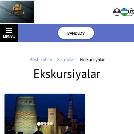
UZ
BANDLOV
MENYU
Bosh sahifa
–
Xizmatlar
–
Ekskursiyalar
Ekskursiyalar