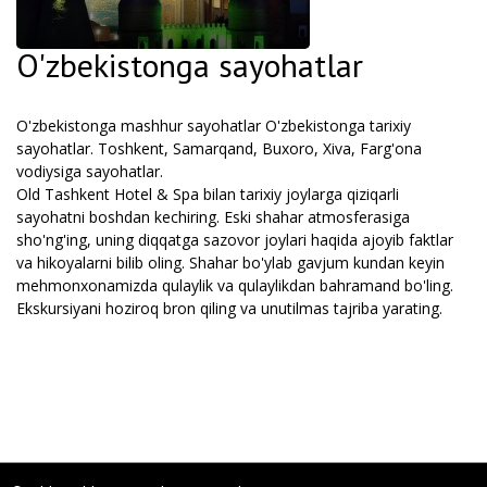
O'zbekistonga sayohatlar
O'zbekistonga mashhur sayohatlar O'zbekistonga tarixiy
sayohatlar. Toshkent, Samarqand, Buxoro, Xiva, Farg'ona
vodiysiga sayohatlar.
Old Tashkent Hotel & Spa bilan tarixiy joylarga qiziqarli
sayohatni boshdan kechiring. Eski shahar atmosferasiga
sho'ng'ing, uning diqqatga sazovor joylari haqida ajoyib faktlar
va hikoyalarni bilib oling. Shahar bo'ylab gavjum kundan keyin
mehmonxonamizda qulaylik va qulaylikdan bahramand bo'ling.
Ekskursiyani hoziroq bron qiling va unutilmas tajriba yarating.